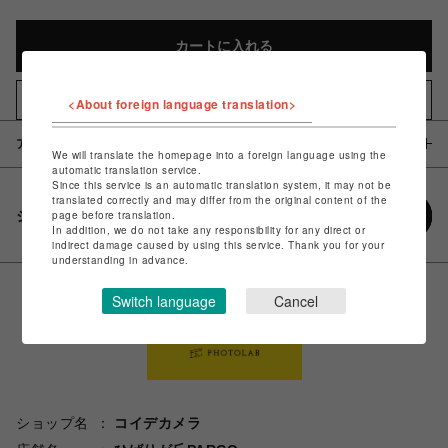
カートに入れる
お気に入りアイテムに追加
<About foreign language translation>
アイテム説明 / 素材
We will translate the homepage into a foreign language using the
automatic translation service.
Since this service is an automatic translation system, it may not be
translated correctly and may differ from the original content of the
シェアする
page before translation.
In addition, we do not take any responsibility for any direct or
indirect damage caused by using this service. Thank you for your
understanding in advance.
Switch language
Cancel
ショップ名
コイデカメラ