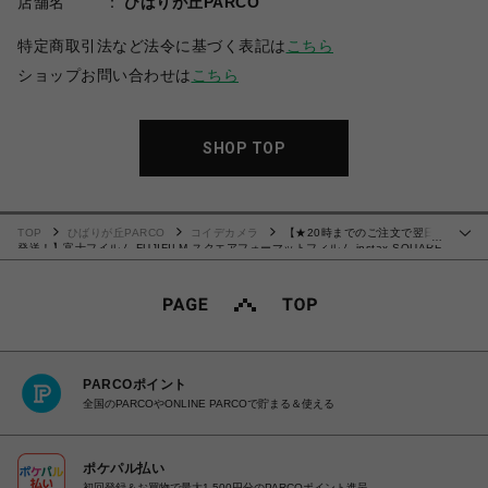
店舗名
ひばりが丘PARCO
特定商取引法など法令に基づく表記は
こちら
ショップお問い合わせは
こちら
SHOP TOP
TOP
ひばりが丘PARCO
コイデカメラ
【★20時までのご注文で翌日
…
発送！】富士フイルム FUJIFILM スクエアフォーマットフィルム instax SQUARE
レインボー 10枚入 INSTAX SQUARE RAINBOW WW 1
PARCOポイント
全国のPARCOやONLINE PARCOで貯まる＆使える
ポケパル払い
初回登録＆お買物で最大1,500円分のPARCOポイント進呈