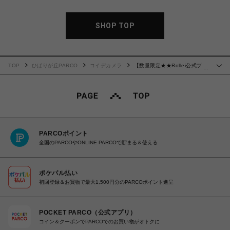
SHOP TOP
TOP
ひばりが丘PARCO
コイデカメラ
【数量限定★★Rollei公式プロ
…
ダクト】 さらさら着心地Tシャツ ROLLEIFLEX ホワイト Mサイズ
PARCOポイント
全国のPARCOやONLINE PARCOで貯まる＆使える
ポケパル払い
初回登録＆お買物で最大1,500円分のPARCOポイント進呈
POCKET PARCO（公式アプリ）
コイン＆クーポンでPARCOでのお買い物がオトクに