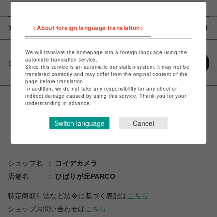
お気に入りアイテムに追加
<About foreign language translation>
アイテム説明 / 素材
We will translate the homepage into a foreign language using the
automatic translation service.
シェアする
Since this service is an automatic translation system, it may not be
translated correctly and may differ from the original content of the
page before translation.
In addition, we do not take any responsibility for any direct or
indirect damage caused by using this service. Thank you for your
understanding in advance.
Switch language
Cancel
ショップ名
コイデカメラ
店舗名
ひばりが丘PARCO
特定商取引法など法令に基づく表記は
こちら
ショップお問い合わせは
こちら