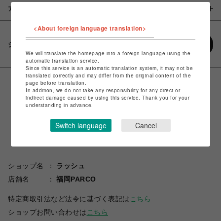
アイテム説明 / 素材
<About foreign language translation>
シェアする
We will translate the homepage into a foreign language using the
automatic translation service.
Since this service is an automatic translation system, it may not be
translated correctly and may differ from the original content of the
page before translation.
In addition, we do not take any responsibility for any direct or
indirect damage caused by using this service. Thank you for your
understanding in advance.
Switch language
Cancel
ショップ名
ラッシュ
店舗名
福岡PARCO
特定商取引法など法令に基づく表記は
こちら
ショップお問い合わせは
こちら