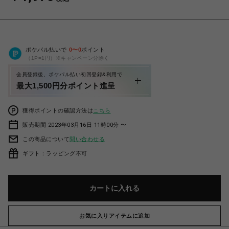
ポケパル払いで
0
〜
0
ポイント
（1P=1円）※キャンペーン分除く
会員登録後、ポケパル払い初回登録&利用で
最大1,500円分ポイント進呈
獲得ポイントの確認方法は
こちら
販売期間 2023年03月16日 11時00分 〜
この商品について
問い合わせる
ギフト：ラッピング不可
カートに入れる
お気に入りアイテムに追加