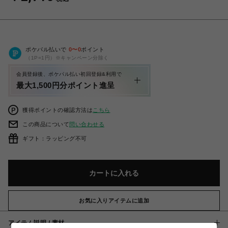
ポケパル払いで
0
〜
0
ポイント
（1P=1円）※キャンペーン分除く
会員登録後、ポケパル払い初回登録&利用で
最大1,500円分ポイント進呈
獲得ポイントの確認方法は
こちら
この商品について
問い合わせる
ギフト：ラッピング不可
カートに入れる
お気に入りアイテムに追加
アイテム説明 / 素材