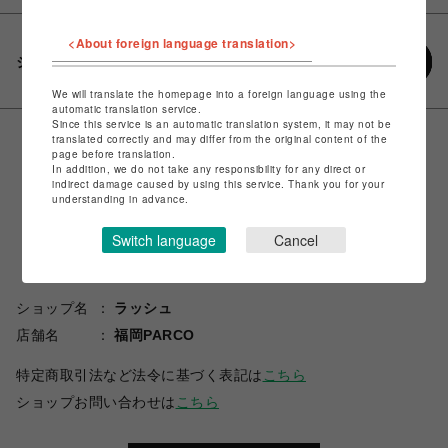
<About foreign language translation>
シェアする
We will translate the homepage into a foreign language using the
automatic translation service.
Since this service is an automatic translation system, it may not be
translated correctly and may differ from the original content of the
page before translation.
In addition, we do not take any responsibility for any direct or
indirect damage caused by using this service. Thank you for your
understanding in advance.
Switch language
Cancel
ショップ名
ラッシュ
店舗名
福岡PARCO
特定商取引法など法令に基づく表記は
こちら
ショップお問い合わせは
こちら