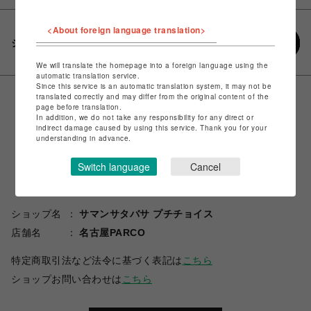
<About foreign language translation>
シェアする
We will translate the homepage into a foreign language using the
automatic translation service.
Since this service is an automatic translation system, it may not be
translated correctly and may differ from the original content of the
page before translation.
In addition, we do not take any responsibility for any direct or
indirect damage caused by using this service. Thank you for your
understanding in advance.
Switch language
Cancel
ショップ名
サマンサタバサ プチチョイス
店舗名
名古屋PARCO
特定商取引法など法令に基づく表記は
こちら
ショップお問い合わせは
こちら