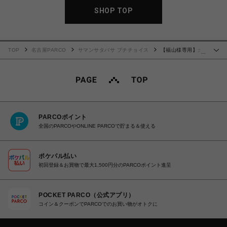
SHOP TOP
TOP
名古屋PARCO
サマンサタバサ プチチョイス
【福山様専用】カ
…
ップケーキ ファスナーチャーム
PARCOポイント
全国のPARCOやONLINE PARCOで貯まる＆使える
ポケパル払い
初回登録＆お買物で最大1,500円分のPARCOポイント進呈
POCKET PARCO（公式アプリ）
コイン＆クーポンでPARCOでのお買い物がオトクに