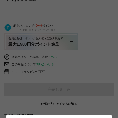
ポケパル払いで
0
〜
0
ポイント
（1P=1円）※キャンペーン分除く
会員登録後、ポケパル払い初回登録&利用で
最大1,500円分ポイント進呈
獲得ポイントの確認方法は
こちら
この商品について
問い合わせる
ギフト：ラッピング不可
完売しました
お気に入りアイテムに追加
アイテム説明 / 素材