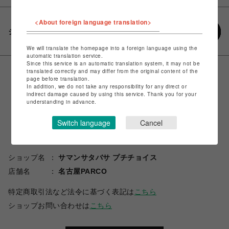
<About foreign language translation>
シェアする
We will translate the homepage into a foreign language using the
automatic translation service.
Since this service is an automatic translation system, it may not be
translated correctly and may differ from the original content of the
page before translation.
In addition, we do not take any responsibility for any direct or
indirect damage caused by using this service. Thank you for your
understanding in advance.
Switch language
Cancel
ショップ名
サマンサタバサ プチチョイス
店舗名
名古屋PARCO
特定商取引法など法令に基づく表記は
こちら
ショップお問い合わせは
こちら