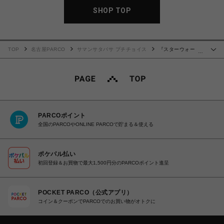
SHOP TOP
TOP
名古屋PARCO
サマンサタバサ プチチョイス
『スターウォー
…
ズ』コレクション 折財布
PARCOポイント
全国のPARCOやONLINE PARCOで貯まる＆使える
ポケパル払い
初回登録＆お買物で最大1,500円分のPARCOポイント進呈
POCKET PARCO（公式アプリ）
コイン＆クーポンでPARCOでのお買い物がオトクに