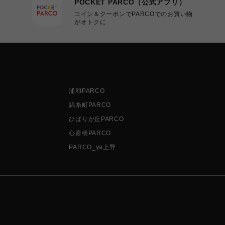
POCKET PARCO（公式アプリ）
コイン＆クーポンでPARCOでのお買い物
がオトクに
浦和PARCO
錦糸町PARCO
ひばりが丘PARCO
心斎橋PARCO
PARCO_ya上野