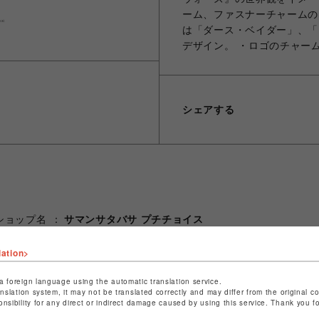
ーム、ファスナーチャームの
は「ダース・ベイダー」、「
デザイン。 ・ロゴのチャー
シェアする
ショップ名
サマンサタバサ プチチョイス
店舗名
名古屋PARCO
lation>
特定商取引法など法令に基づく表記は
こちら
a foreign language using the automatic translation service.
ショップお問い合わせは
こちら
anslation system, it may not be translated correctly and may differ from the original c
onsibility for any direct or indirect damage caused by using this service. Thank you 