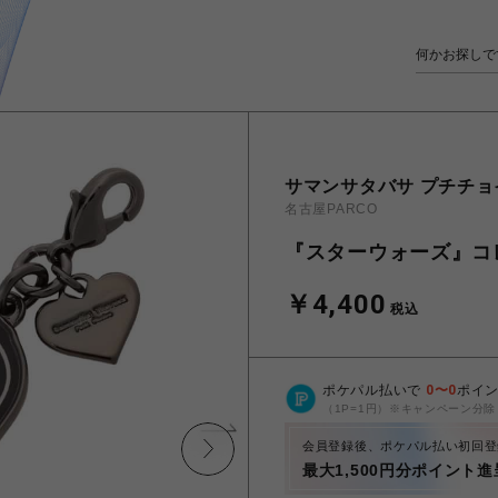
サマンサタバサ プチチョ
名古屋PARCO
『スターウォーズ』コ
￥4,400
税込
ポケパル払いで
0
〜
0
ポイ
（1P=1円）※キャンペーン分除
会員登録後、ポケパル払い初回登
最大1,500円分ポイント進