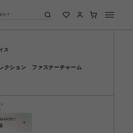
イス
レクション ファスナーチャーム
ント
く
録&利用で
呈