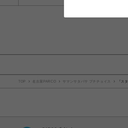
TOP
名古屋PARCO
サマンサタバサ プチチョイス
『ス