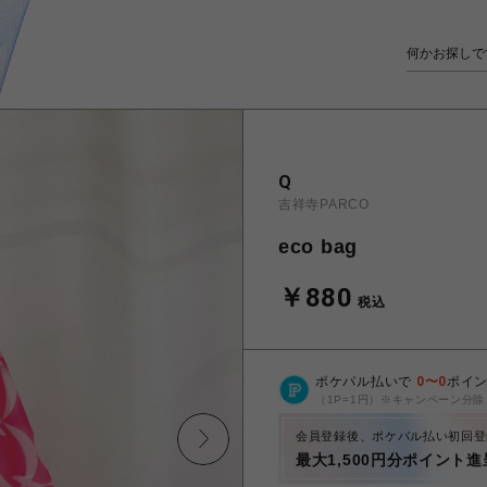
Q
吉祥寺PARCO
eco bag
￥880
税込
ポケパル払いで
0
〜
0
ポイ
（1P=1円）※キャンペーン分除
会員登録後、ポケパル払い初回登
最大1,500円分ポイント進