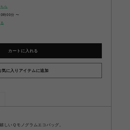
こちら
00時00分 〜
せる
カートに入れる
お気に入りアイテムに追加
eco bag オレンジ S
ズ
嬉しいＱモノグラムエコバッグ。