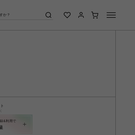
ント
く
録&利用で
呈