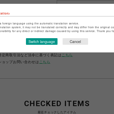
lation>
a foreign language using the automatic translation service.
anslation system, it may not be translated correctly and may differ from the original c
onsibility for any direct or indirect damage caused by using this service. Thank you 
ショップ名
Q
Switch language
Cancel
店舗名
吉祥寺PARCO
特定商取引法など法令に基づく表記は
こちら
ショップお問い合わせは
こちら
CHECKED ITEMS
最近チェックしたアイテム