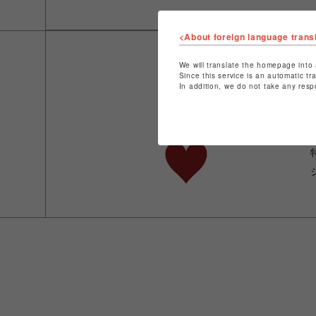
<About foreign language trans
We will translate the homepage into 
Since this service is an automatic tr
In addition, we do not take any resp