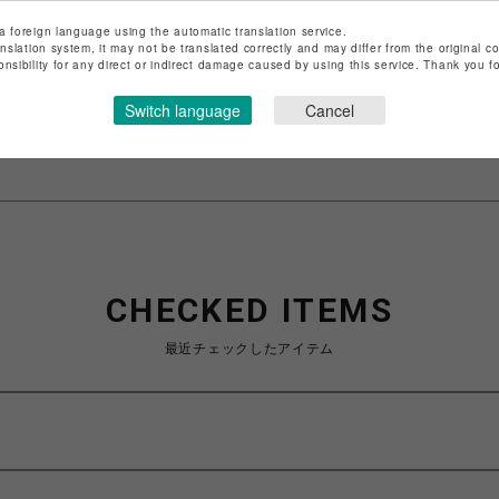
ショップ名
Q
a foreign language using the automatic translation service.
anslation system, it may not be translated correctly and may differ from the original c
店舗名
吉祥寺PARCO
onsibility for any direct or indirect damage caused by using this service. Thank you 
特定商取引法など法令に基づく表記は
こちら
Switch language
Cancel
ショップお問い合わせは
こちら
CHECKED ITEMS
最近チェックしたアイテム