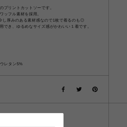
のプリントカットソーです。
ワッフル素材を採用。
も少し厚みのある素材感なので1枚で着るのも◎
用でき、ゆるめなサイズ感がかわいい１着です。
ウレタン5%