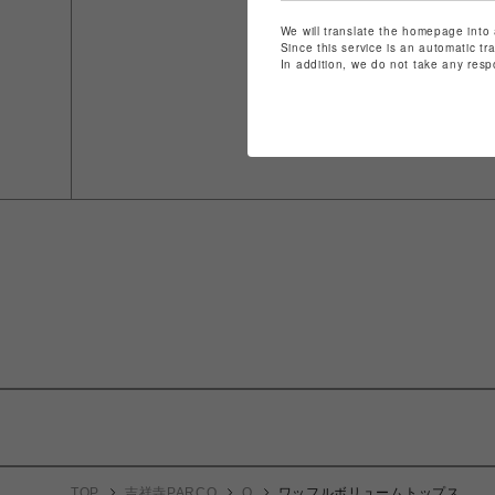
We will translate the homepage into 
Since this service is an automatic tr
In addition, we do not take any resp
TOP
吉祥寺PARCO
Q
ワッフルボリュームトップス