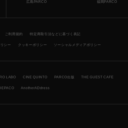
広島PARCO
福岡PARCO
ご利用規約
特定商取引法などに基づく表記
ポリシー
クッキーポリシー
ソーシャルメディアポリシー
RO LABO
CINE QUINTO
PARCO出版
THE GUEST CAFE
DEPACO
AnotherADdress