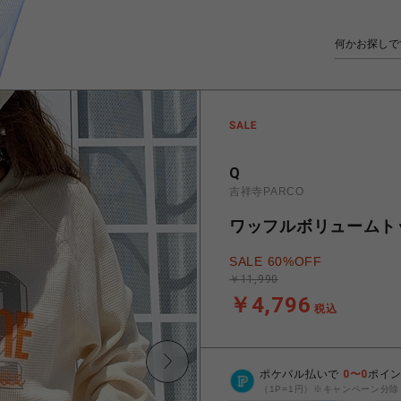
Q
吉祥寺PARCO
ワッフルボリュームト
SALE 60%OFF
￥11,990
￥4,796
税込
ポケパル払いで
0
〜
0
ポイ
（1P=1円）※キャンペーン分除