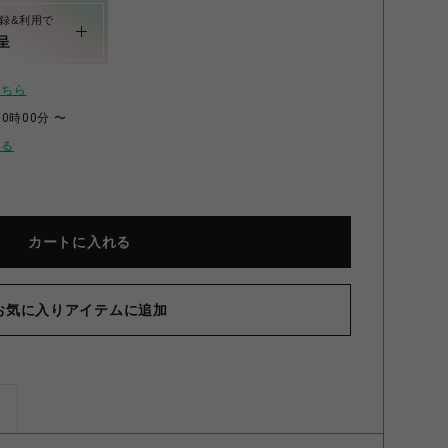
録&利用で
呈
こちら
00時00分 〜
せる
カートに入れる
ルボリュームトップス ブルー Free
お気に入りアイテムに追加
ズ