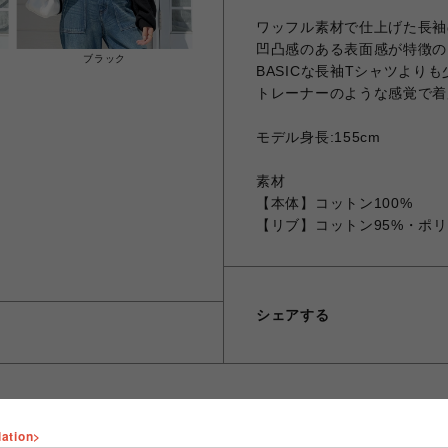
ワッフル素材で仕上げた長袖
凹凸感のある表面感が特徴の
ブラック
BASICな長袖Tシャツより
トレーナーのような感覚で着
モデル身長:155cm
素材
【本体】コットン100%
【リブ】コットン95%・ポリ
シェアする
lation>