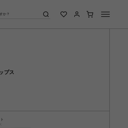
ップス
ント
く