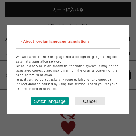
カートに入れる
お気に入りアイテムに追加
アイテム説明 / 素材
<About foreign language translation>
サイズ
We will translate the homepage into a foreign language using the
automatic translation service.
Since this service is an automatic translation system, it may not be
translated correctly and may differ from the original content of the
シェアする
page before translation.
In addition, we do not take any responsibility for any direct or
indirect damage caused by using this service. Thank you for your
understanding in advance.
Switch language
Cancel