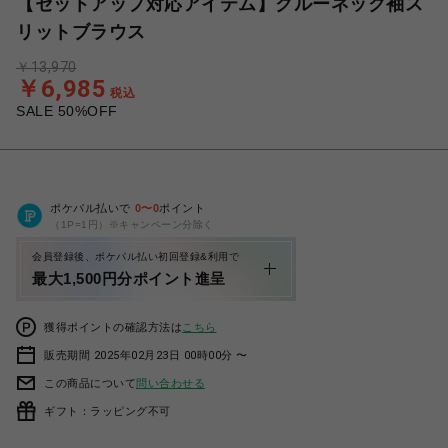
【セットアップ対応アイテム】クルーネック袖ス
リットブラウス
￥13,970
￥6,985
税込
SALE 50%OFF
ポケパル払いで
0
〜
0
ポイント
（1P=1円）※キャンペーン分除く
会員登録後、ポケパル払い初回登録&利用で
最大1,500円分ポイント進呈
獲得ポイントの確認方法は
こちら
販売期間 2025年02月23日 00時00分 〜
この商品について
問い合わせる
ギフト：ラッピング不可