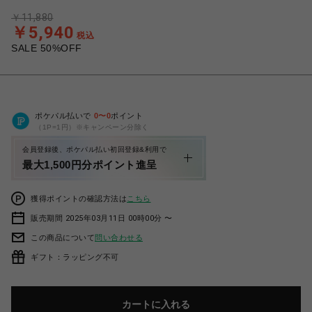
￥11,880
￥5,940
税込
SALE 50%OFF
ポケパル払いで
0
〜
0
ポイント
（1P=1円）※キャンペーン分除く
会員登録後、ポケパル払い初回登録&利用で
最大1,500円分ポイント進呈
獲得ポイントの確認方法は
こちら
販売期間 2025年03月11日 00時00分 〜
この商品について
問い合わせる
ギフト：ラッピング不可
カートに入れる