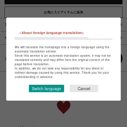
お気に入りアイテムに追加
アイテム説明 / 素材
<About foreign language translation>
サイズ
We will translate the homepage into a foreign language using the
automatic translation service.
Since this service is an automatic translation system, it may not be
シェアする
translated correctly and may differ from the original content of the
page before translation.
In addition, we do not take any responsibility for any direct or
indirect damage caused by using this service. Thank you for your
understanding in advance.
Switch language
Cancel