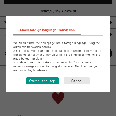
お気に入りアイテムに追加
アイテム説明 / 素材
<About foreign language translation>
サイズ
We will translate the homepage into a foreign language using the
automatic translation service.
Since this service is an automatic translation system, it may not be
シェアする
translated correctly and may differ from the original content of the
page before translation.
In addition, we do not take any responsibility for any direct or
indirect damage caused by using this service. Thank you for your
understanding in advance.
Switch language
Cancel