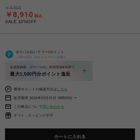
￥9,900
￥8,910
税込
SALE 10%OFF
ポケパル払いで
0
〜
0
ポイント
（1P=1円）※キャンペーン分除く
会員登録後、ポケパル払い初回登録&利用で
最大1,500円分ポイント進呈
獲得ポイントの確認方法は
こちら
販売期間 2026年05月01日 00時00分 〜
この商品について
問い合わせる
ギフト：ラッピング不可
カートに入れる