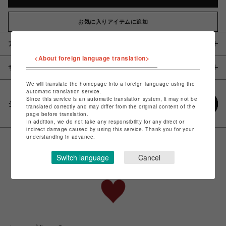
お気に入りアイテムに追加
アイテム説明 / 素材
<About foreign language translation>
サイズ
We will translate the homepage into a foreign language using the
automatic translation service.
Since this service is an automatic translation system, it may not be
シェアする
translated correctly and may differ from the original content of the
page before translation.
In addition, we do not take any responsibility for any direct or
indirect damage caused by using this service. Thank you for your
understanding in advance.
Switch language
Cancel