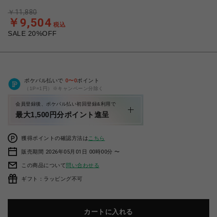
￥11,880
￥9,504
税込
SALE 20%OFF
ポケパル払いで
0
〜
0
ポイント
（1P=1円）※キャンペーン分除く
会員登録後、ポケパル払い初回登録&利用で
最大1,500円分ポイント進呈
獲得ポイントの確認方法は
こちら
販売期間 2026年05月01日 00時00分 〜
この商品について
問い合わせる
ギフト：ラッピング不可
カートに入れる