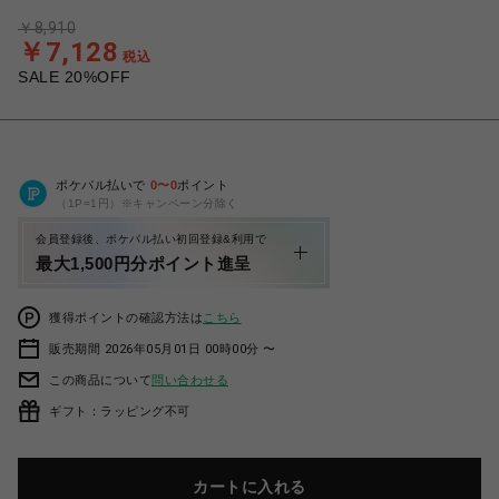
￥8,910
￥7,128
税込
SALE 20%OFF
ポケパル払いで
0
〜
0
ポイント
（1P=1円）※キャンペーン分除く
会員登録後、ポケパル払い初回登録&利用で
最大1,500円分ポイント進呈
獲得ポイントの確認方法は
こちら
販売期間 2026年05月01日 00時00分 〜
この商品について
問い合わせる
ギフト：ラッピング不可
カートに入れる