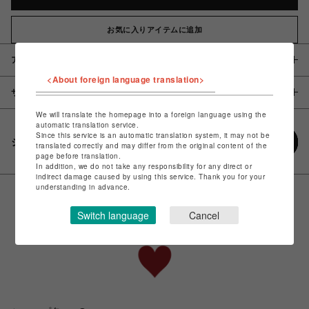
お気に入りアイテムに追加
アイテム説明 / 素材
<About foreign language translation>
サイズ
We will translate the homepage into a foreign language using the
automatic translation service.
Since this service is an automatic translation system, it may not be
シェアする
translated correctly and may differ from the original content of the
page before translation.
In addition, we do not take any responsibility for any direct or
indirect damage caused by using this service. Thank you for your
understanding in advance.
Switch language
Cancel