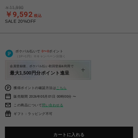
￥11,990
￥9,592
税込
SALE 20%OFF
ポケパル払いで
0
〜
0
ポイント
（1P=1円）※キャンペーン分除く
会員登録後、ポケパル払い初回登録&利用で
最大1,500円分ポイント進呈
獲得ポイントの確認方法は
こちら
販売期間 2026年05月01日 00時00分 〜
この商品について
問い合わせる
ギフト：ラッピング不可
カートに入れる