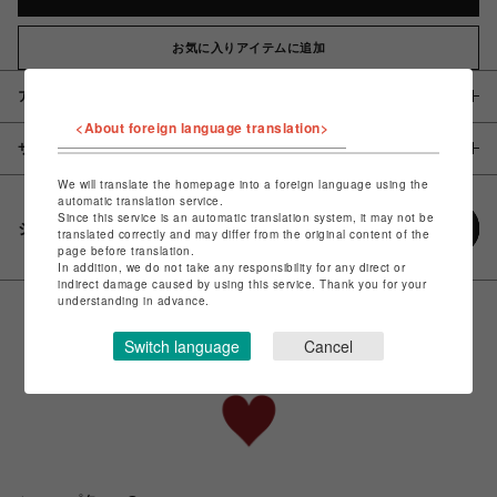
お気に入りアイテムに追加
アイテム説明 / 素材
<About foreign language translation>
サイズ
We will translate the homepage into a foreign language using the
automatic translation service.
Since this service is an automatic translation system, it may not be
シェアする
translated correctly and may differ from the original content of the
page before translation.
In addition, we do not take any responsibility for any direct or
indirect damage caused by using this service. Thank you for your
understanding in advance.
Switch language
Cancel