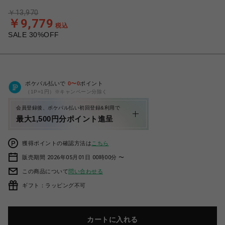
￥13,970
￥9,779
税込
SALE 30%OFF
ポケパル払いで
0
〜
0
ポイント
（1P=1円）※キャンペーン分除く
会員登録後、ポケパル払い初回登録&利用で
最大1,500円分ポイント進呈
獲得ポイントの確認方法は
こちら
販売期間 2026年05月01日 00時00分 〜
この商品について
問い合わせる
ギフト：ラッピング不可
カートに入れる