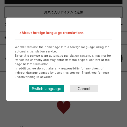
お気に入りアイテムに追加
アイテム説明 / 素材
<About foreign language translation>
サイズ
We will translate the homepage into a foreign language using the
automatic translation service.
Since this service is an automatic translation system, it may not be
シェアする
translated correctly and may differ from the original content of the
page before translation.
In addition, we do not take any responsibility for any direct or
indirect damage caused by using this service. Thank you for your
understanding in advance.
Switch language
Cancel