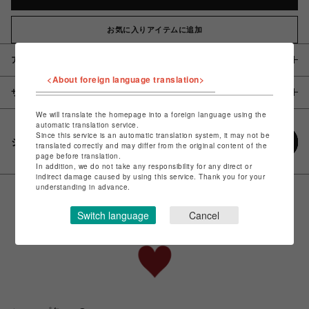
お気に入りアイテムに追加
アイテム説明 / 素材
<About foreign language translation>
サイズ
We will translate the homepage into a foreign language using the
automatic translation service.
Since this service is an automatic translation system, it may not be
シェアする
translated correctly and may differ from the original content of the
page before translation.
In addition, we do not take any responsibility for any direct or
indirect damage caused by using this service. Thank you for your
understanding in advance.
Switch language
Cancel