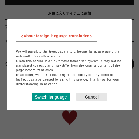
お気に入りアイテムに追加
アイテム説明 / 素材
<About foreign language translation>
サイズ
We will translate the homepage into a foreign language using the
automatic translation service.
Since this service is an automatic translation system, it may not be
シェアする
translated correctly and may differ from the original content of the
page before translation.
In addition, we do not take any responsibility for any direct or
indirect damage caused by using this service. Thank you for your
understanding in advance.
Switch language
Cancel