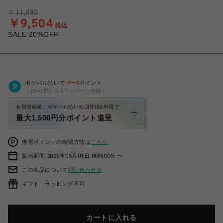
￥11,880
￥9,504
税込
SALE 20%OFF
ポケパル払いで
0
〜
0
ポイント
（1P=1円）※キャンペーン分除く
会員登録後、ポケパル払い初回登録&利用で
最大1,500円分ポイント進呈
獲得ポイントの確認方法は
こちら
販売期間 2026年05月01日 00時00分 〜
この商品について
問い合わせる
ギフト：ラッピング不可
カートに入れる