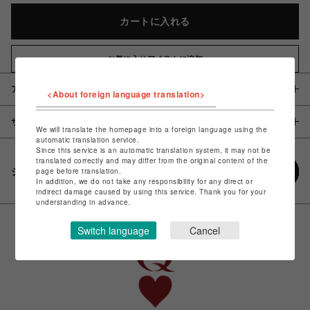
カートに入れる
お気に入りアイテムに追加
アイテム説明 / 素材
<About foreign language translation>
サイズ
We will translate the homepage into a foreign language using the
automatic translation service.
Since this service is an automatic translation system, it may not be
translated correctly and may differ from the original content of the
シェアする
page before translation.
In addition, we do not take any responsibility for any direct or
indirect damage caused by using this service. Thank you for your
understanding in advance.
Switch language
Cancel