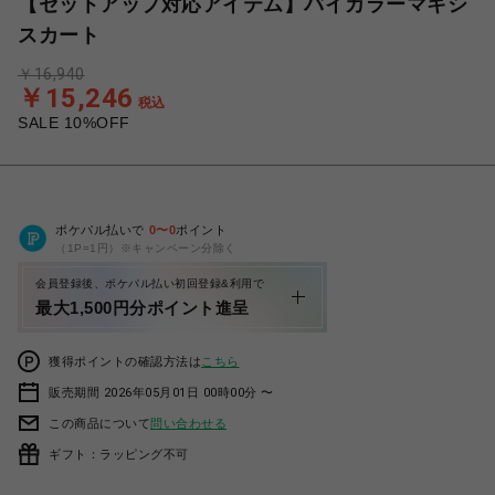
【セットアップ対応アイテム】バイカラーマキシ
スカート
￥16,940
￥15,246
税込
SALE 10%OFF
ポケパル払いで
0
〜
0
ポイント
（1P=1円）※キャンペーン分除く
会員登録後、ポケパル払い初回登録&利用で
最大1,500円分ポイント進呈
獲得ポイントの確認方法は
こちら
販売期間 2026年05月01日 00時00分 〜
この商品について
問い合わせる
ギフト：ラッピング不可