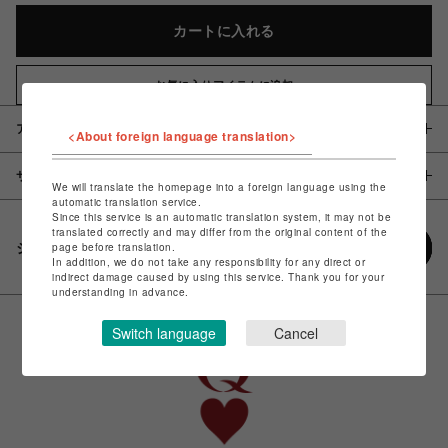
カートに入れる
お気に入りアイテムに追加
アイテム説明 / 素材
<About foreign language translation>
サイズ
We will translate the homepage into a foreign language using the
automatic translation service.
Since this service is an automatic translation system, it may not be
translated correctly and may differ from the original content of the
シェアする
page before translation.
In addition, we do not take any responsibility for any direct or
indirect damage caused by using this service. Thank you for your
understanding in advance.
Switch language
Cancel