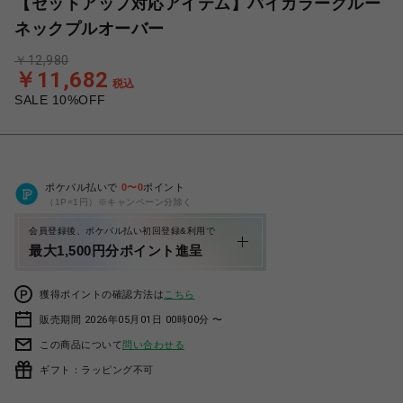
【セットアップ対応アイテム】バイカラークルー
ネックプルオーバー
￥12,980
￥11,682
税込
SALE 10%OFF
ポケパル払いで
0
〜
0
ポイント
（1P=1円）※キャンペーン分除く
会員登録後、ポケパル払い初回登録&利用で
最大1,500円分ポイント進呈
獲得ポイントの確認方法は
こちら
販売期間 2026年05月01日 00時00分 〜
この商品について
問い合わせる
ギフト：ラッピング不可