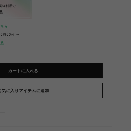
録&利用で
呈
こちら
00時00分 〜
せる
カートに入れる
ットプルオーバー2 ホワイト Free
お気に入りアイテムに追加
ズ