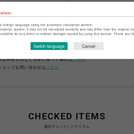
lation>
a foreign language using the automatic translation service.
anslation system, it may not be translated correctly and may differ from the original c
onsibility for any direct or indirect damage caused by using this service. Thank you 
ショップ名
Q
Switch language
Cancel
店舗名
吉祥寺PARCO
特定商取引法など法令に基づく表記は
こちら
ショップお問い合わせは
こちら
CHECKED ITEMS
最近チェックしたアイテム