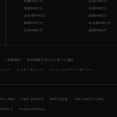
札幌PARCO
仙台PARCO
池袋PARCO
渋谷PARCO
吉祥寺PARCO
調布PARCO
静岡PARCO
名古屋PARCO
広島PARCO
福岡PARCO
ご利用規約
特定商取引法などに基づく表記
ポリシー
クッキーポリシー
ソーシャルメディアポリシー
RO LABO
CINE QUINTO
PARCO出版
THE GUEST CAFE
DEPACO
AnotherADdress