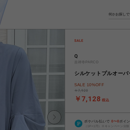
Q
吉祥寺PARCO
シルケットプルオーバ
SALE 10%OFF
￥7,920
￥7,128
税込
ポケパル払いで
0
〜
0
ポイ
（1P=1円）※キャンペーン分除