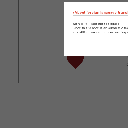
<About foreign language trans
We will translate the homepage into 
Since this service is an automatic tr
In addition, we do not take any resp