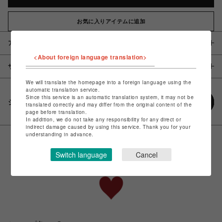
お気に入りアイテムに追加
アイテム説明 / 素材
<About foreign language translation>
サイズ
We will translate the homepage into a foreign language using the
automatic translation service.
Since this service is an automatic translation system, it may not be
シェアする
translated correctly and may differ from the original content of the
page before translation.
In addition, we do not take any responsibility for any direct or
indirect damage caused by using this service. Thank you for your
understanding in advance.
Switch language
Cancel