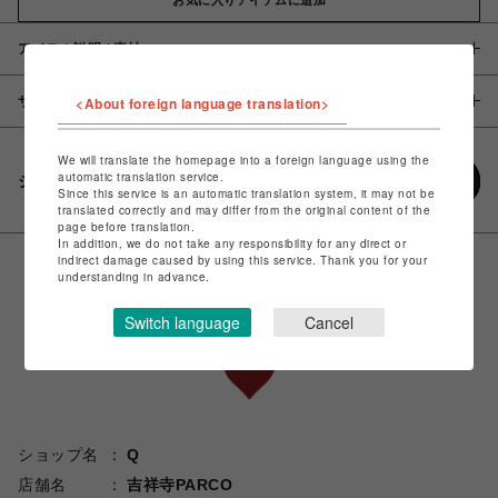
アイテム説明 / 素材
サイズ
<About foreign language translation>
We will translate the homepage into a foreign language using the
automatic translation service.
シェアする
Since this service is an automatic translation system, it may not be
translated correctly and may differ from the original content of the
page before translation.
In addition, we do not take any responsibility for any direct or
indirect damage caused by using this service. Thank you for your
understanding in advance.
Switch language
Cancel
ショップ名
Q
店舗名
吉祥寺PARCO