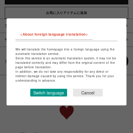
お気に入りアイテムに追加
アイテム説明 / 素材
<About foreign language translation>
サイズ
We will translate the homepage into a foreign language using the
automatic translation service.
Since this service is an automatic translation system, it may not be
シェアする
translated correctly and may differ from the original content of the
page before translation.
In addition, we do not take any responsibility for any direct or
indirect damage caused by using this service. Thank you for your
understanding in advance.
Switch language
Cancel