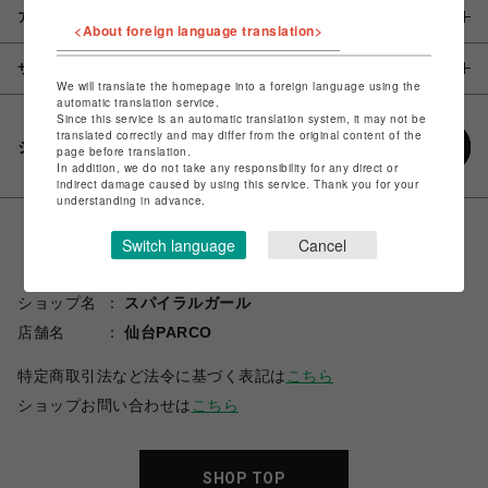
アイテム説明 / 素材
<About foreign language translation>
サイズ
We will translate the homepage into a foreign language using the
automatic translation service.
Since this service is an automatic translation system, it may not be
translated correctly and may differ from the original content of the
シェアする
page before translation.
In addition, we do not take any responsibility for any direct or
indirect damage caused by using this service. Thank you for your
understanding in advance.
Switch language
Cancel
ショップ名
スパイラルガール
店舗名
仙台PARCO
特定商取引法など法令に基づく表記は
こちら
ショップお問い合わせは
こちら
SHOP TOP