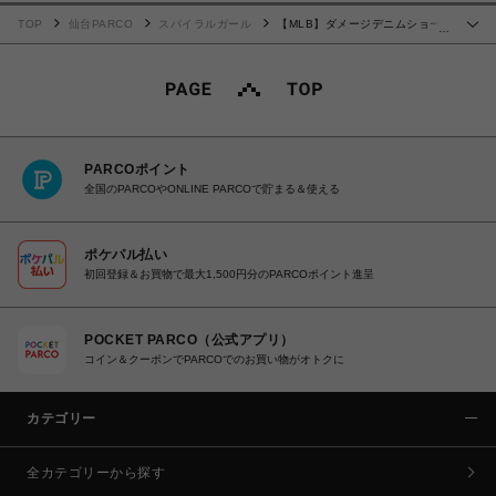
TOP
仙台PARCO
スパイラルガール
【MLB】ダメージデニムショー
…
トパンツ
PARCOポイント
全国のPARCOやONLINE PARCOで貯まる＆使える
ポケパル払い
初回登録＆お買物で最大1,500円分のPARCOポイント進呈
POCKET PARCO（公式アプリ）
コイン＆クーポンでPARCOでのお買い物がオトクに
カテゴリー
全カテゴリーから探す