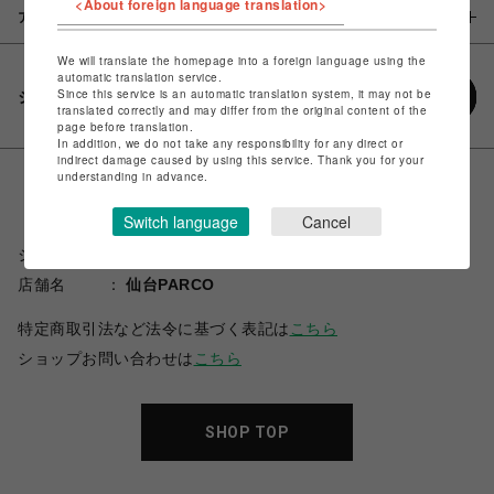
<About foreign language translation>
アイテム説明 / 素材
We will translate the homepage into a foreign language using the
automatic translation service.
Since this service is an automatic translation system, it may not be
シェアする
translated correctly and may differ from the original content of the
page before translation.
In addition, we do not take any responsibility for any direct or
indirect damage caused by using this service. Thank you for your
understanding in advance.
Switch language
Cancel
ショップ名
スパイラルガール
店舗名
仙台PARCO
特定商取引法など法令に基づく表記は
こちら
ショップお問い合わせは
こちら
SHOP TOP