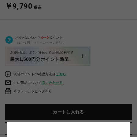
￥9,790
税込
ポケパル払いで
0
〜
0
ポイント
（1P=1円）※キャンペーン分除く
会員登録後、ポケパル払い初回登録&利用で
最大1,500円分ポイント進呈
獲得ポイントの確認方法は
こちら
この商品について
問い合わせる
ギフト：ラッピング不可
カートに入れる
お気に入りアイテムに追加