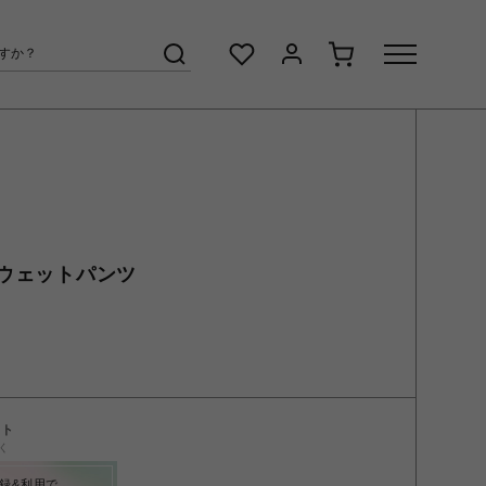
ウェットパンツ
ント
く
録&利用で