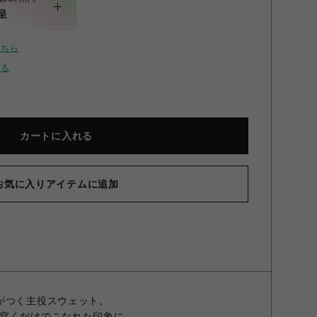
呈
こちら
せる
カートに入れる
お気に入りアイテムに追加
レルレッグスウェットパンツ グレー F
がつく主役スウェット。
穿くだけでこなれた印象に。