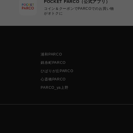
POCKET PARCO（公式アプリ）
コイン＆クーポンでPARCOでのお買い物
がオトクに
浦和PARCO
錦糸町PARCO
ひばりが丘PARCO
心斎橋PARCO
PARCO_ya上野