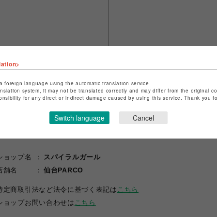
lation>
a foreign language using the automatic translation service.
anslation system, it may not be translated correctly and may differ from the original c
onsibility for any direct or indirect damage caused by using this service. Thank you 
Switch language
Cancel
ショップ名
スパイラルガール
店舗名
仙台PARCO
特定商取引法など法令に基づく表記は
こちら
ショップお問い合わせは
こちら