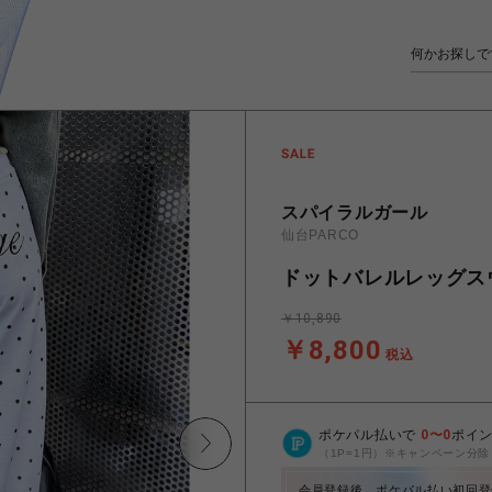
スパイラルガール
仙台PARCO
ドットバレルレッグス
￥10,890
￥8,800
税込
ポケパル払いで
0
〜
0
ポイ
（1P=1円）※キャンペーン分除
会員登録後、ポケパル払い初回登