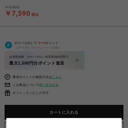
￥9,900
￥7,590
税込
ポケパル払いで
0
〜
0
ポイント
（1P=1円）※キャンペーン分除く
会員登録後、ポケパル払い初回登録&利用で
最大1,500円分ポイント進呈
獲得ポイントの確認方法は
こちら
この商品について
問い合わせる
ギフト：ラッピング不可
カートに入れる
お気に入りアイテムに追加