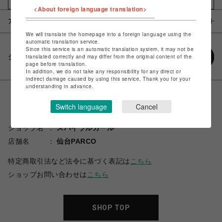
<About foreign language translation>
アイテム説明 / 素材
We will translate the homepage into a foreign language using the
automatic translation service.
Since this service is an automatic translation system, it may not be
シェアする
translated correctly and may differ from the original content of the
page before translation.
In addition, we do not take any responsibility for any direct or
indirect damage caused by using this service. Thank you for your
understanding in advance.
Switch language
Cancel
ショップ名
スパイラルガール
店舗名
仙台PARCO
特定商取引法など法令に基づく表記は
こちら
ショップお問い合わせは
こちら
SHOP TOP