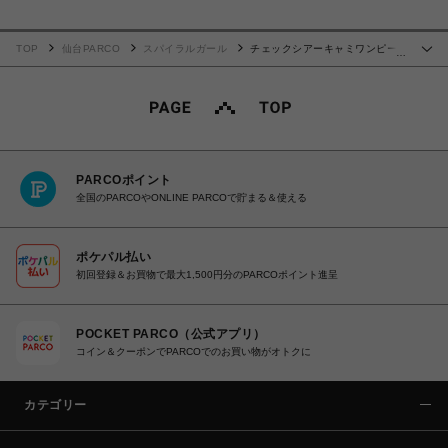
TOP
仙台PARCO
スパイラルガール
チェックシアーキャミワンピー
…
ス
PARCOポイント
全国のPARCOやONLINE PARCOで貯まる＆使える
ポケパル払い
初回登録＆お買物で最大1,500円分のPARCOポイント進呈
POCKET PARCO（公式アプリ）
コイン＆クーポンでPARCOでのお買い物がオトクに
カテゴリー