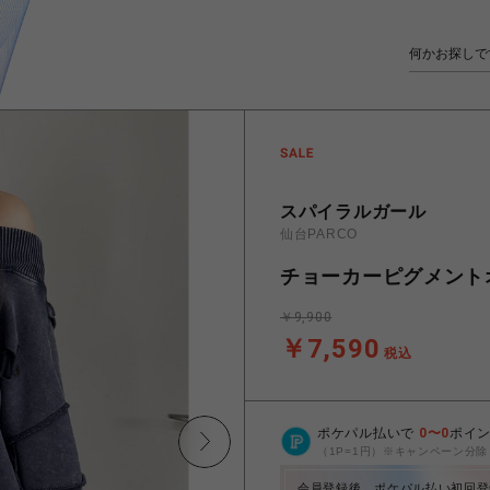
スパイラルガール
仙台PARCO
チョーカーピグメント
￥9,900
￥7,590
税込
ポケパル払いで
0
〜
0
ポイ
（1P=1円）※キャンペーン分除
会員登録後、ポケパル払い初回登