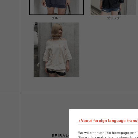
ブルー
ブラック
<About foreign language trans
We will translate the homepage into 
Since this service is an automatic tr