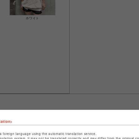
ホワイト
lation>
ショップ名
スパイラルガール
店舗名
仙台PARCO
a foreign language using the automatic translation service.
anslation system, it may not be translated correctly and may differ from the original c