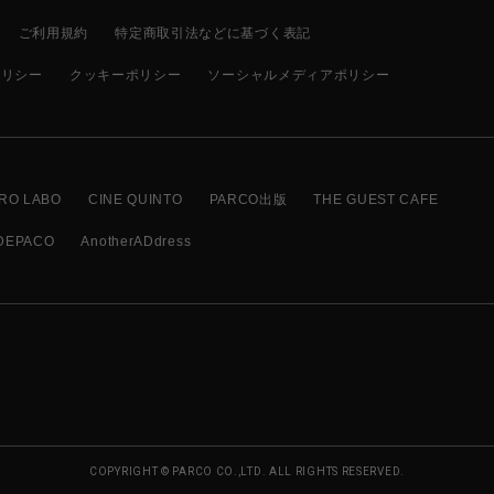
ご利用規約
特定商取引法などに基づく表記
ポリシー
クッキーポリシー
ソーシャルメディアポリシー
RO LABO
CINE QUINTO
PARCO出版
THE GUEST CAFE
DEPACO
AnotherADdress
COPYRIGHT © PARCO CO.,LTD. ALL RIGHTS RESERVED.