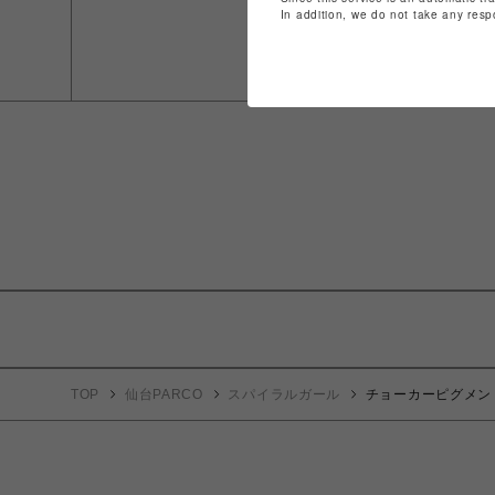
In addition, we do not take any resp
TOP
仙台PARCO
スパイラルガール
チョーカーピグメン