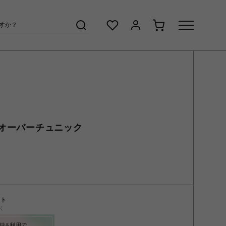
オーバーチュニック
ント
く
録&利用で