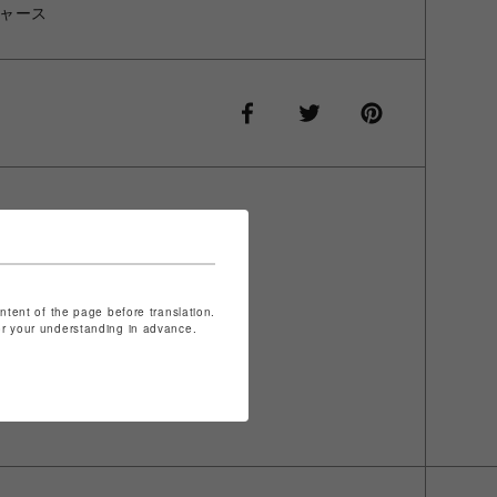
ャース
ontent of the page before translation.
for your understanding in advance.