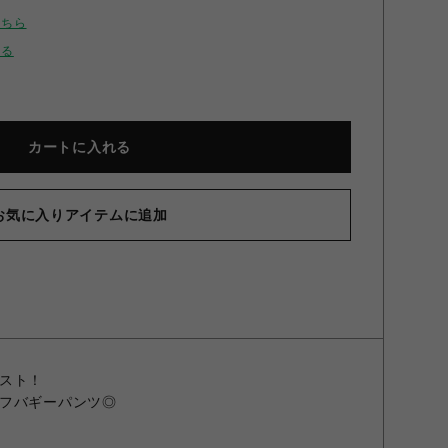
こちら
せる
カートに入れる
お気に入りアイテムに追加
B】ハーフデニム ブラックデニム F
スト！
フバギーパンツ◎