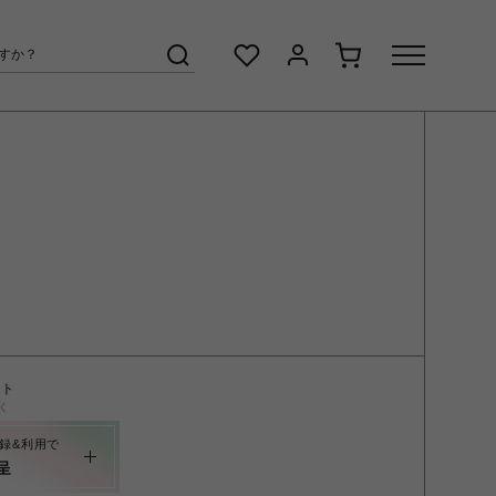
ント
く
録&利用で
呈