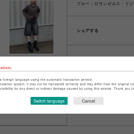
ブルー：ロサンゼルス・ドジ
シェアする
lation>
a foreign language using the automatic translation service.
anslation system, it may not be translated correctly and may differ from the original c
onsibility for any direct or indirect damage caused by using this service. Thank you 
Switch language
Cancel