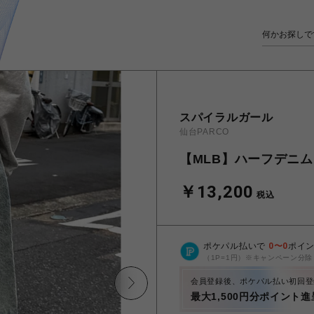
スパイラルガール
仙台PARCO
【MLB】ハーフデニム
￥13,200
税込
ポケパル払いで
0
〜
0
ポイ
（1P=1円）※キャンペーン分除
会員登録後、ポケパル払い初回登
最大1,500円分ポイント進