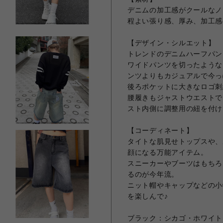
デニムの加工感がクールなノ
程よい張り感、厚み、加工感
【デザイン・シルエット】
トレンドのデニムハーフパン
ワイドパンツを切ったような
ンツよりもカジュアルで今っ
後ろポケットに大きなロゴ刺
腰履きもジャストウエストで
スト内側に調整用の紐を付け
【コーディネート】
タイトな肌見せトップスや、
顔になる万能アイテム。
スニーカーやブーツはもちろ
るのが今年流。
ニット帽やキャップなどの小
を楽しんで♪
ブラック：シカゴ・ホワイト