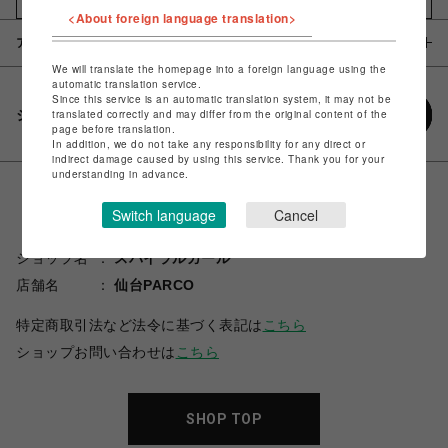
<About foreign language translation>
アイテム説明 / 素材
We will translate the homepage into a foreign language using the
automatic translation service.
Since this service is an automatic translation system, it may not be
シェアする
translated correctly and may differ from the original content of the
page before translation.
In addition, we do not take any responsibility for any direct or
indirect damage caused by using this service. Thank you for your
understanding in advance.
Switch language
Cancel
ショップ名
スパイラルガール
店舗名
仙台PARCO
特定商取引法など法令に基づく表記は
こちら
ショップお問い合わせは
こちら
SHOP TOP