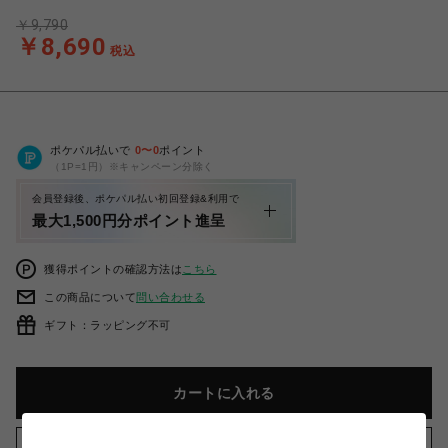
￥9,790
￥8,690
税込
ポケパル払いで
0
〜
0
ポイント
（1P=1円）※キャンペーン分除く
会員登録後、ポケパル払い初回登録&利用で
最大1,500円分ポイント進呈
獲得ポイントの確認方法は
こちら
この商品について
問い合わせる
ギフト：ラッピング不可
カートに入れる
お気に入りアイテムに追加