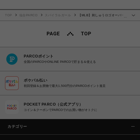
TOP
仙台PARCO
スパイラルガール
【MLB】刺しゅうロゴオーバー
…
シャツ
PARCOポイント
全国のPARCOやONLINE PARCOで貯まる＆使える
ポケパル払い
初回登録＆お買物で最大1,500円分のPARCOポイント進呈
POCKET PARCO（公式アプリ）
コイン＆クーポンでPARCOでのお買い物がオトクに
カテゴリー