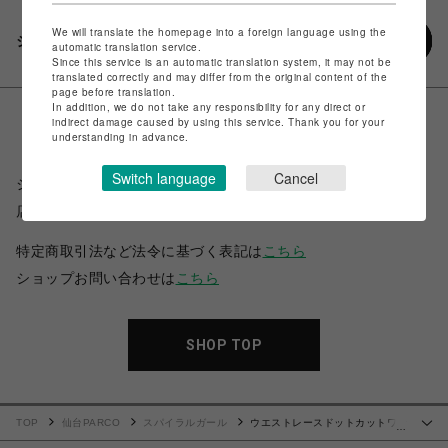
We will translate the homepage into a foreign language using the
シェアする
automatic translation service.
Since this service is an automatic translation system, it may not be
translated correctly and may differ from the original content of the
page before translation.
In addition, we do not take any responsibility for any direct or
indirect damage caused by using this service. Thank you for your
understanding in advance.
Switch language
Cancel
ショップ名
スパイラルガール
店舗名
仙台PARCO
特定商取引法など法令に基づく表記は
こちら
ショップお問い合わせは
こちら
SHOP TOP
TOP
仙台PARCO
スパイラルガール
ウエストレースドットカットワン
…
ピース