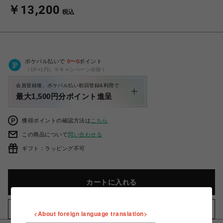
￥13,200
税込
ポケパル払いで
0
〜
0
ポイント
（1P=1円）※キャンペーン分除く
会員登録後、ポケパル払い初回登録&利用で
最大1,500円分ポイント進呈
獲得ポイントの確認方法は
こちら
この商品について
問い合わせる
ギフト：ラッピング不可
カートに入れる
お気に入りアイテムに追加
<About foreign language translation>