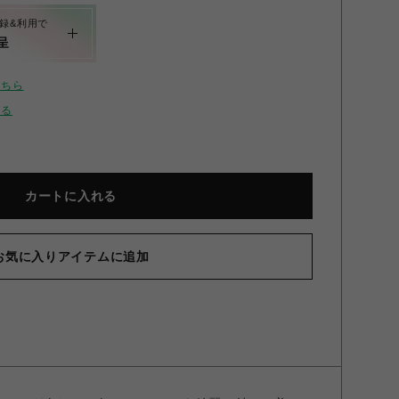
録&利用で
呈
こちら
せる
カートに入れる
ンシアー切替ニットマーメイドワンピース ブルー ミニマム
お気に入りアイテムに追加