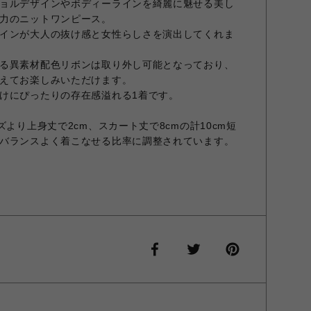
ョルデザインやボディーラインを綺麗に魅せる美し
力のニットワンピース。
インが大人の抜け感と女性らしさを演出してくれま
る異素材配色リボンは取り外し可能となっており、
えてお楽しみいただけます。
けにぴったりの存在感溢れる1着です。
ズより上身丈で2cm、スカート丈で8cmの計10cm短
バランスよく着こなせる比率に調整されています。