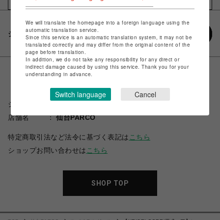
We will translate the homepage into a foreign language using the
automatic translation service.
シェアする
Since this service is an automatic translation system, it may not be
translated correctly and may differ from the original content of the
page before translation.
In addition, we do not take any responsibility for any direct or
indirect damage caused by using this service. Thank you for your
understanding in advance.
Switch language
Cancel
ショップ名
スパイラルガール
店舗名
仙台PARCO
特定商取引法など法令に基づく表記は
こちら
ショップお問い合わせは
こちら
SHOP TOP