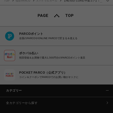
TOP
仙台PARCO
スパイラルガール
【HEISEI CORE/平成コア】ビ
…
ジューワンショルトップス
PARCOポイント
全国のPARCOやONLINE PARCOで貯まる＆使える
ポケパル払い
初回登録＆お買物で最大1,500円分のPARCOポイント進呈
POCKET PARCO（公式アプリ）
コイン＆クーポンでPARCOでのお買い物がオトクに
カテゴリー
全カテゴリーから探す