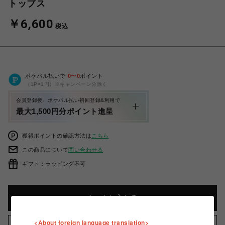
トップス
￥6,600
税込
ポケパル払いで
0
〜
0
ポイント
（1P=1円）※キャンペーン分除く
会員登録後、ポケパル払い初回登録&利用で
最大1,500円分ポイント進呈
獲得ポイントの確認方法は
こちら
この商品について
問い合わせる
ギフト：ラッピング不可
カートに入れる
<About foreign language translation>
お気に入りアイテムに追加