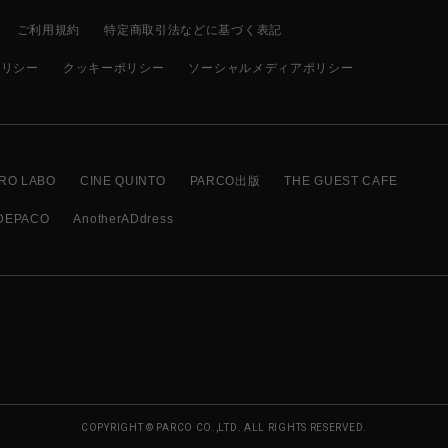
ご利用規約
特定商取引法などに基づく表記
ポリシー
クッキーポリシー
ソーシャルメディアポリシー
RO LABO
CINE QUINTO
PARCO出版
THE GUEST CAFE
DEPACO
AnotherADdress
COPYRIGHT © PARCO CO.,LTD. ALL RIGHTS RESERVED.