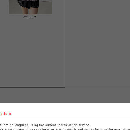
ブラック
lation>
ショップ名
スパイラルガール
店舗名
仙台PARCO
a foreign language using the automatic translation service.
anslation system, it may not be translated correctly and may differ from the original c