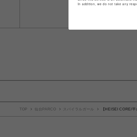
In addition, we do not take any resp
TOP
仙台PARCO
スパイラルガール
【HEISEI CO