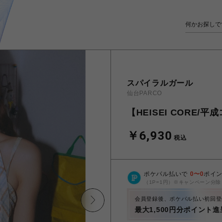
スパイラルガール
仙台PARCO
【HEISEI CORE
￥6,930
税込
ポケパル払いで
0
〜
0
ポイ
（1P=1円）※キャンペーン分除
会員登録後、ポケパル払い初回登
最大1,500円分ポイント進