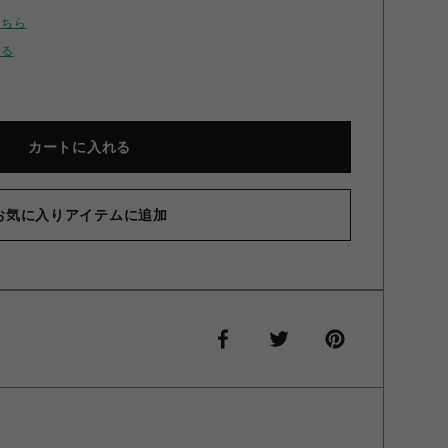
こちら
せる
カートに入れる
お気に入りアイテムに追加
/平成コア】チョーカー付きバルーンキャミ ブラウン F