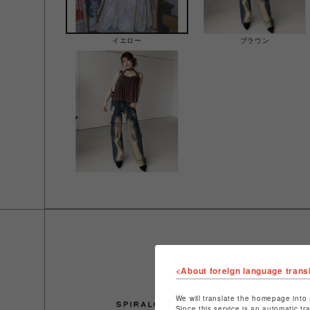
イエロー
ブラウン
<About foreign language trans
We will translate the homepage into 
Since this service is an automatic tr