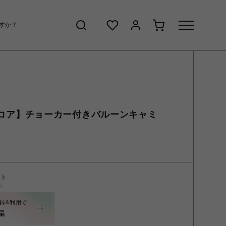
/平成コア】チョーカー付きバルーンキャミ
ント
く
録&利用で
呈