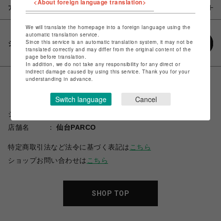
<About foreign language translation>
アイテム説明 / 素材
We will translate the homepage into a foreign language using the
automatic translation service.
Since this service is an automatic translation system, it may not be
シェアする
translated correctly and may differ from the original content of the
page before translation.
In addition, we do not take any responsibility for any direct or
indirect damage caused by using this service. Thank you for your
understanding in advance.
Switch language
Cancel
ショップ名
スパイラルガール
店舗名
仙台PARCO
特定商取引法など法令に基づく表記は
こちら
ショップお問い合わせは
こちら
SHOP TOP