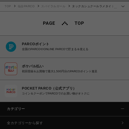
TOP
仙台PARCO
スパイラルガール
タックカシュクールラメタイトワ
…
ンピース
PARCOポイント
全国のPARCOやONLINE PARCOで貯まる＆使える
ポケパル払い
初回登録＆お買物で最大1,500円分のPARCOポイント進呈
POCKET PARCO（公式アプリ）
コイン＆クーポンでPARCOでのお買い物がオトクに
カテゴリー
全カテゴリーから探す