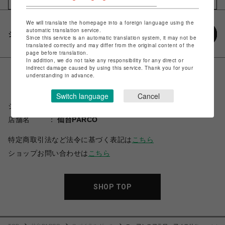
We will translate the homepage into a foreign language using the
automatic translation service.
シェアする
Since this service is an automatic translation system, it may not be
translated correctly and may differ from the original content of the
page before translation.
In addition, we do not take any responsibility for any direct or
indirect damage caused by using this service. Thank you for your
understanding in advance.
Switch language
Cancel
ショップ名
スパイラルガール
店舗名
仙台PARCO
特定商取引法など法令に基づく表記は
こちら
ショップお問い合わせは
こちら
SHOP TOP