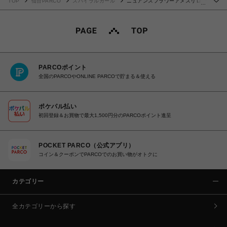
TOP
仙台PARCO
スパイラルガール
ニュアンスフラワーアメスリロン
…
グワンピース
PARCOポイント
全国のPARCOやONLINE PARCOで貯まる＆使える
ポケパル払い
初回登録＆お買物で最大1,500円分のPARCOポイント進呈
POCKET PARCO（公式アプリ）
コイン＆クーポンでPARCOでのお買い物がオトクに
カテゴリー
全カテゴリーから探す