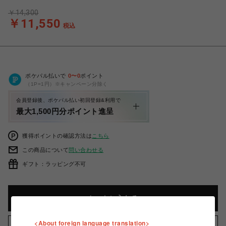
￥14,300
￥11,550
税込
ポケパル払いで
0
〜
0
ポイント
（1P=1円）※キャンペーン分除く
会員登録後、ポケパル払い初回登録&利用で
最大1,500円分ポイント進呈
獲得ポイントの確認方法は
こちら
この商品について
問い合わせる
ギフト：ラッピング不可
カートに入れる
<About foreign language translation>
お気に入りアイテムに追加