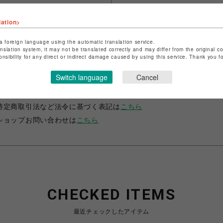
lation>
a foreign language using the automatic translation service.
anslation system, it may not be translated correctly and may differ from the original c
onsibility for any direct or indirect damage caused by using this service. Thank you 
ショップ名
スパイラルガール
Switch language
Cancel
店舗名
仙台PARCO
特定商取引法など法令に基づく表記は
こちら
ショップお問い合わせは
こちら
CHECKED ITEMS
最近チェックしたアイテム