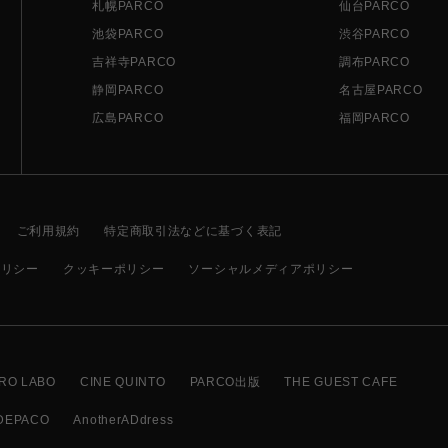
札幌PARCO
仙台PARCO
池袋PARCO
渋谷PARCO
吉祥寺PARCO
調布PARCO
静岡PARCO
名古屋PARCO
広島PARCO
福岡PARCO
ご利用規約
特定商取引法などに基づく表記
ポリシー
クッキーポリシー
ソーシャルメディアポリシー
RO LABO
CINE QUINTO
PARCO出版
THE GUEST CAFE
DEPACO
AnotherADdress