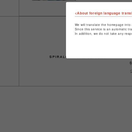
<About foreign language trans
We will translate the homepage into 
Since this service is an automatic tr
In addition, we do not take any resp