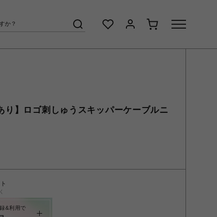
ーあり】ロゴ刺しゅうスキッパーケーブルニ
ント
く
録&利用で