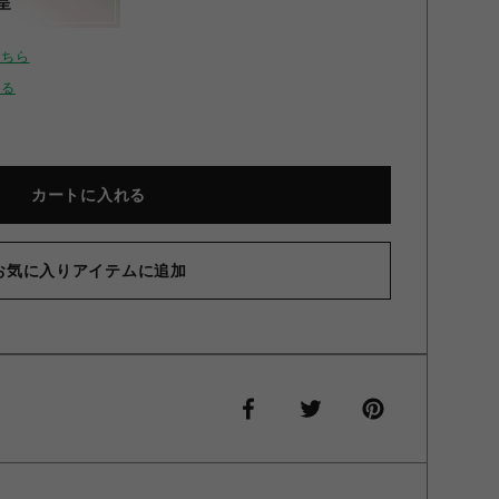
呈
こちら
せる
カートに入れる
お気に入りアイテムに追加
】ロゴ刺しゅうスキッパーケーブルニットトップス ピンク F
【