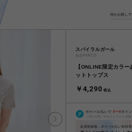
スパイラルガール
仙台PARCO
【ONLINE限定カラ
ットトップス
￥4,290
税込
ポケパル払いで
0
〜
0
ポイ
（1P=1円）※キャンペーン分除
会員登録後、ポケパル払い初回登