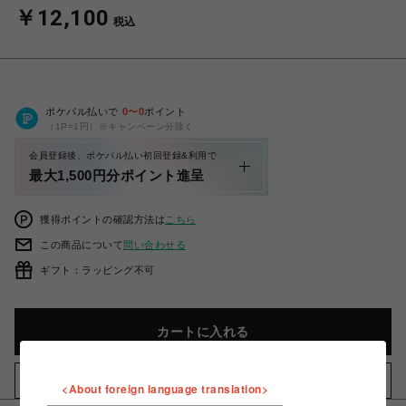
￥12,100
税込
ポケパル払いで
0
〜
0
ポイント
（1P=1円）※キャンペーン分除く
会員登録後、ポケパル払い初回登録&利用で
最大1,500円分ポイント進呈
獲得ポイントの確認方法は
こちら
この商品について
問い合わせる
ギフト：ラッピング不可
カートに入れる
お気に入りアイテムに追加
<About foreign language translation>