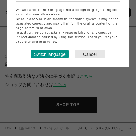
We will translate the homepage into a foreign language using the
シェアする
automatic translation service.
Since this service is an automatic translation system, it may not be
translated correctly and may differ from the original content of the
page before translation.
In addition, we do not take any responsibility for any direct or
indirect damage caused by using this service. Thank you for your
understanding in advance.
Switch language
Cancel
ショップ名
スパイラルガール
店舗名
仙台PARCO
特定商取引法など法令に基づく表記は
こちら
ショップお問い合わせは
こちら
SHOP TOP
TOP
仙台PARCO
スパイラルガール
【MLB】ハーフサイズPO×ショ
…
ートパンツ