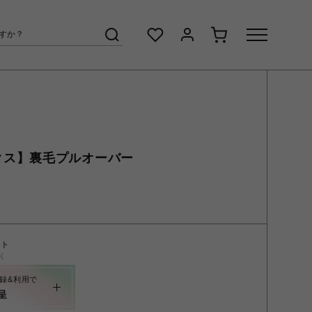
/レックス】裏毛プルオーバー
ント
く
録&利用で
呈