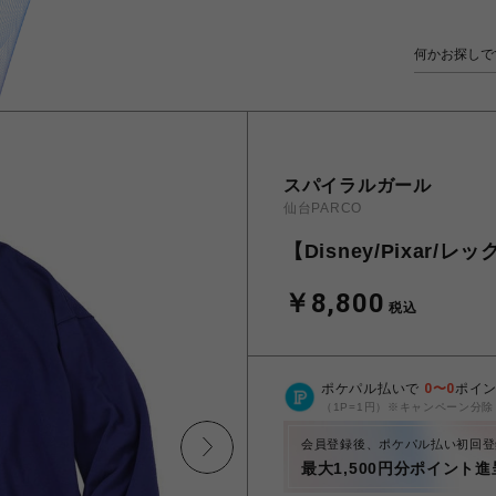
スパイラルガール
仙台PARCO
【Disney/Pixar
￥8,800
税込
ポケパル払いで
0
〜
0
ポイ
（1P=1円）※キャンペーン分除
会員登録後、ポケパル払い初回登
最大1,500円分ポイント進