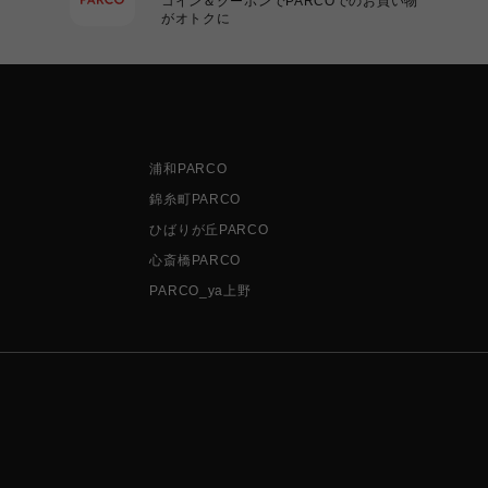
コイン＆クーポンでPARCOでのお買い物
がオトクに
浦和PARCO
錦糸町PARCO
ひばりが丘PARCO
心斎橋PARCO
PARCO_ya上野