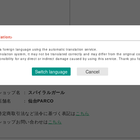
lation>
a foreign language using the automatic translation service.
anslation system, it may not be translated correctly and may differ from the original c
onsibility for any direct or indirect damage caused by using this service. Thank you 
Switch language
Cancel
ショップ名
スパイラルガール
店舗名
仙台PARCO
特定商取引法など法令に基づく表記は
こちら
ショップお問い合わせは
こちら