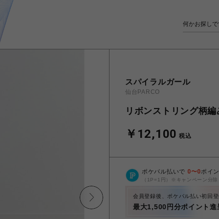
スパイラルガール
仙台PARCO
リボンストリング柄編
￥12,100
税込
ポケパル払いで
0
〜
0
ポイ
（1P=1円）※キャンペーン分除
会員登録後、ポケパル払い初回登
最大1,500円分ポイント進