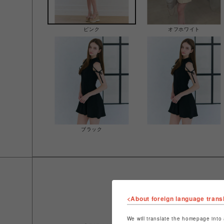
ピンク
オフホワイト
ブラック
<About foreign language trans
We will translate the homepage into 