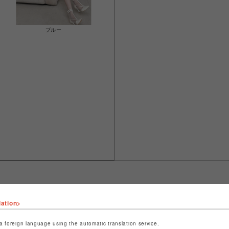
ブルー
lation>
ショップ名
スパイラルガール
店舗名
仙台PARCO
a foreign language using the automatic translation service.