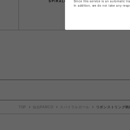
Since this service is an automatic tr
In addition, we do not take any resp
TOP
仙台PARCO
スパイラルガール
リボンストリング柄