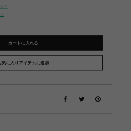
こちら
せる
カートに入れる
お気に入りアイテムに追加
柄編みニットミニワンピース オフホワイト F