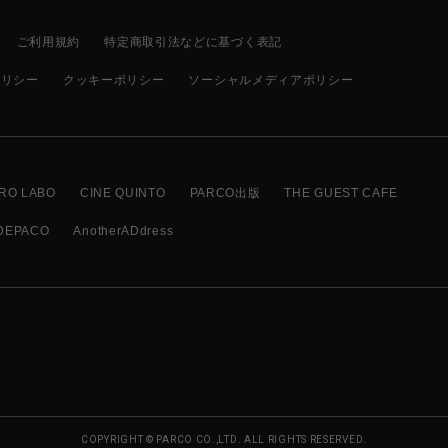
ご利用規約
特定商取引法などに基づく表記
ポリシー
クッキーポリシー
ソーシャルメディアポリシー
RO LABO
CINE QUINTO
PARCO出版
THE GUEST CAFE
DEPACO
AnotherADdress
COPYRIGHT © PARCO CO.,LTD. ALL RIGHTS RESERVED.