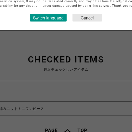
anslation system, it may not be translated correctly and may differ from the original c
onsibility for any direct or indirect damage caused by using this service. Thank you 
特定商取引法など法令に基づく表記は
こちら
ショップお問い合わせは
こちら
Switch language
Cancel
CHECKED ITEMS
最近チェックしたアイテム
編みニットミニワンピース