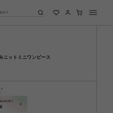
みニットミニワンピース
ント
く
録&利用で
呈