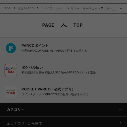
TOP
仙台PARCO
スパイラルガール
サマーツイードカットアウトマー
…
メイドワンピース
PARCOポイント
全国のPARCOやONLINE PARCOで貯まる＆使える
ポケパル払い
初回登録＆お買物で最大1,500円分のPARCOポイント進呈
POCKET PARCO（公式アプリ）
コイン＆クーポンでPARCOでのお買い物がオトクに
カテゴリー
全カテゴリーから探す