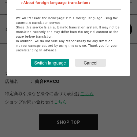
<About foreign language translation>
お気に入りアイテムに追加
We will translate the homepage into a foreign language using the
automatic translation service.
Since this service is an automatic translation system, it may not be
シェアする
translated correctly and may differ from the original content of the
page before translation.
In addition, we do not take any responsibility for any direct or
indirect damage caused by using this service. Thank you for your
understanding in advance.
Switch language
Cancel
ショップ名
スパイラルガール
店舗名
仙台PARCO
特定商取引法など法令に基づく表記は
こちら
ショップお問い合わせは
こちら
SHOP TOP