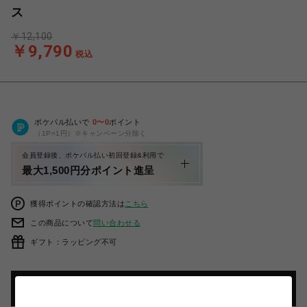
ス
￥12,100
￥9,790
税込
ポケパル払いで
0
〜
0
ポイント
（1P=1円）※キャンペーン分除く
会員登録後、ポケパル払い初回登録&利用で
最大1,500円分ポイント進呈
獲得ポイントの確認方法は
こちら
この商品について
問い合わせる
ギフト：ラッピング不可
カートに入れる