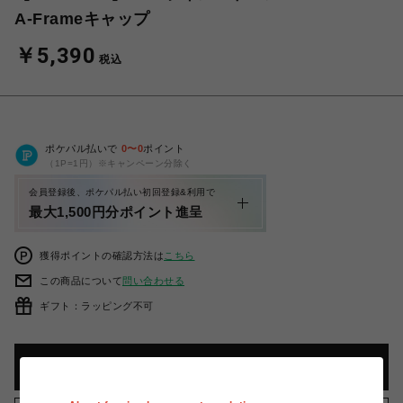
A-Frameキャップ
￥5,390
税込
ポケパル払いで
0
〜
0
ポイント
（1P=1円）※キャンペーン分除く
会員登録後、ポケパル払い初回登録&利用で
最大1,500円分ポイント進呈
獲得ポイントの確認方法は
こちら
この商品について
問い合わせる
ギフト：ラッピング不可
カートに入れる