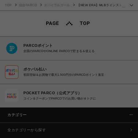
TOP
仙台PARCO
スパイラルガール
【NEW ERA】MLBラインストー
…
ンロゴ9FORTY A-Frameキャップ
PARCOポイント
全国のPARCOやONLINE PARCOで貯まる＆使える
ポケパル払い
初回登録＆お買物で最大1,500円分のPARCOポイント進呈
POCKET PARCO（公式アプリ）
コイン＆クーポンでPARCOでのお買い物がオトクに
カテゴリー
全カテゴリーから探す