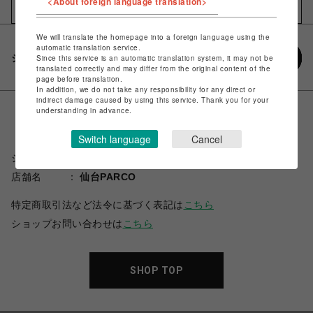
<About foreign language translation>
お気に入りアイテムに追加
We will translate the homepage into a foreign language using the
automatic translation service.
シェアする
Since this service is an automatic translation system, it may not be
translated correctly and may differ from the original content of the
page before translation.
In addition, we do not take any responsibility for any direct or
indirect damage caused by using this service. Thank you for your
understanding in advance.
Switch language
Cancel
ショップ名
スパイラルガール
店舗名
仙台PARCO
特定商取引法など法令に基づく表記は
こちら
ショップお問い合わせは
こちら
SHOP TOP