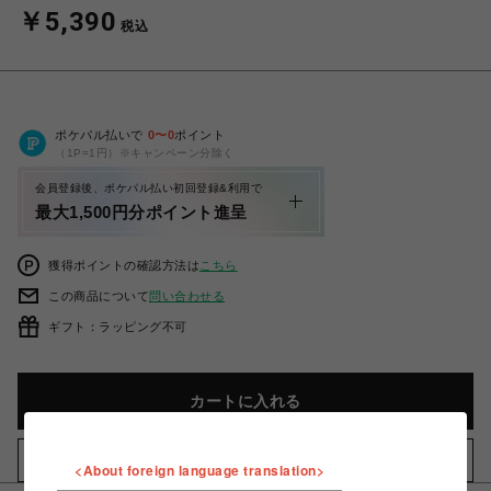
￥5,390
税込
ポケパル払いで
0
〜
0
ポイント
（1P=1円）※キャンペーン分除く
会員登録後、ポケパル払い初回登録&利用で
最大1,500円分ポイント進呈
獲得ポイントの確認方法は
こちら
この商品について
問い合わせる
ギフト：ラッピング不可
カートに入れる
お気に入りアイテムに追加
<About foreign language translation>