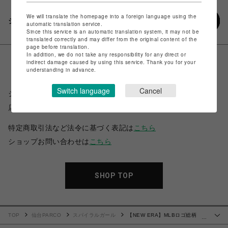
We will translate the homepage into a foreign language using the
シェアする
automatic translation service.
Since this service is an automatic translation system, it may not be
translated correctly and may differ from the original content of the
page before translation.
In addition, we do not take any responsibility for any direct or
indirect damage caused by using this service. Thank you for your
understanding in advance.
Switch language
Cancel
ショップ名
スパイラルガール
店舗名
仙台PARCO
特定商取引法など法令に基づく表記は
こちら
ショップお問い合わせは
こちら
SHOP TOP
TOP
仙台PARCO
スパイラルガール
【NEW ERA】MLBロゴ総柄
…
9TWENTYキャップ