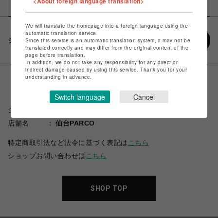
<About foreign language translation>
お気に入りアイテムに追加
We will translate the homepage into a foreign language using the
automatic translation service.
シェアする
Since this service is an automatic translation system, it may not be
translated correctly and may differ from the original content of the
page before translation.
In addition, we do not take any responsibility for any direct or
indirect damage caused by using this service. Thank you for your
understanding in advance.
Switch language
Cancel
ショップ名
スパイラルガール
店舗名
仙台PARCO
特定商取引法など法令に基づく表記は
こちら
ショップお問い合わせは
こちら
SHOP TOP