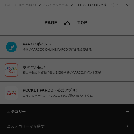
TOP
仙台PARCO
スパイラルガール
【HEISEI CORE/平成コア】ベ
…
ルトレイヤーダメージデニムスカート
PARCOポイント
全国のPARCOやONLINE PARCOで貯まる＆使える
ポケパル払い
初回登録＆お買物で最大1,500円分のPARCOポイント進呈
POCKET PARCO（公式アプリ）
コイン＆クーポンでPARCOでのお買い物がオトクに
カテゴリー
全カテゴリーから探す