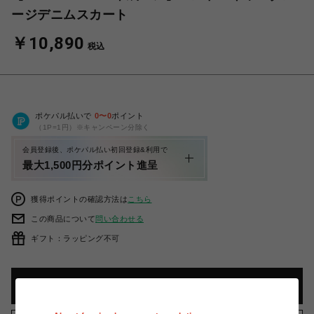
ージデニムスカート
￥10,890
税込
ポケパル払いで
0
〜
0
ポイント
（1P=1円）※キャンペーン分除く
会員登録後、ポケパル払い初回登録&利用で
最大1,500円分ポイント進呈
獲得ポイントの確認方法は
こちら
この商品について
問い合わせる
ギフト：ラッピング不可
カートに入れる