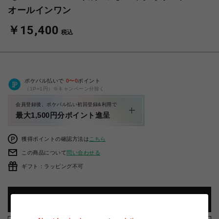
オールインワン
￥15,400
税込
ポケパル払いで
0
〜
0
ポイント
（1P=1円）※キャンペーン分除く
会員登録後、ポケパル払い初回登録&利用で
最大1,500円分ポイント進呈
獲得ポイントの確認方法は
こちら
この商品について
問い合わせる
ギフト：ラッピング不可
カートに入れる