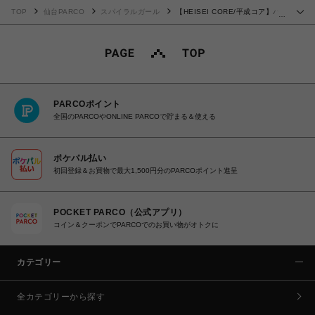
TOP
仙台PARCO
スパイラルガール
【HEISEI CORE/平成コア】バ
…
ックリボンデニムオールインワン
PARCOポイント
全国のPARCOやONLINE PARCOで貯まる＆使える
ポケパル払い
初回登録＆お買物で最大1,500円分のPARCOポイント進呈
POCKET PARCO（公式アプリ）
コイン＆クーポンでPARCOでのお買い物がオトクに
カテゴリー
全カテゴリーから探す