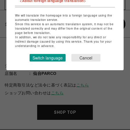
<About foreign language translation>
お気に入りアイテムに追加
We will translate the homepage into a foreign language using the
automatic translation service.
シェアする
Since this service is an automatic translation system, it may not be
translated correctly and may differ from the original content of the
page before translation.
In addition, we do not take any responsibility for any direct or
indirect damage caused by using this service. Thank you for your
understanding in advance.
Switch language
Cancel
ショップ名
スパイラルガール
店舗名
仙台PARCO
特定商取引法など法令に基づく表記は
こちら
ショップお問い合わせは
こちら
SHOP TOP