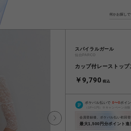
スパイラルガール
仙台PARCO
カップ付レーストップ
￥9,790
税込
ポケパル払いで
0
〜
0
ポイ
（1P=1円）※キャンペーン分除
会員登録後、ポケパル払い初回登
最大1,500円分ポイント進