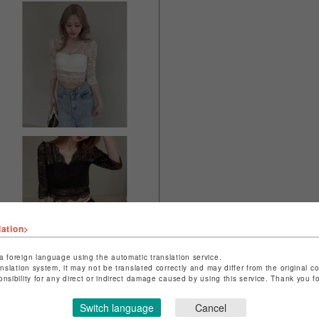
lation>
a foreign language using the automatic translation service.
anslation system, it may not be translated correctly and may differ from the original c
onsibility for any direct or indirect damage caused by using this service. Thank you 
Switch language
Cancel