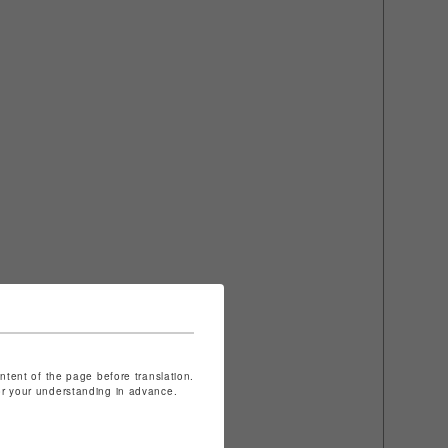
ontent of the page before translation.
for your understanding in advance.