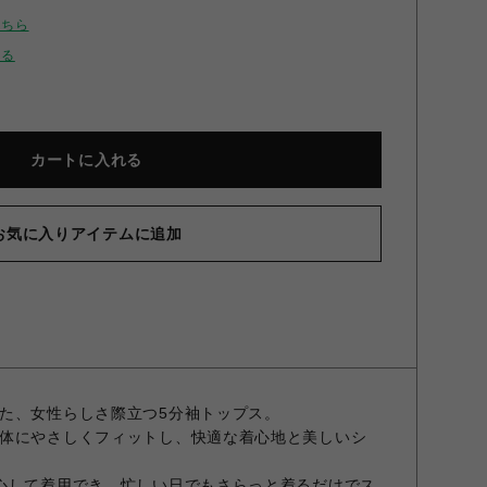
こちら
せる
カートに入れる
お気に入りアイテムに追加
ップ付レーストップス ブルー F
た、女性らしさ際立つ5分袖トップス。
体にやさしくフィットし、快適な着心地と美しいシ
心して着用でき、忙しい日でもさらっと着るだけでス