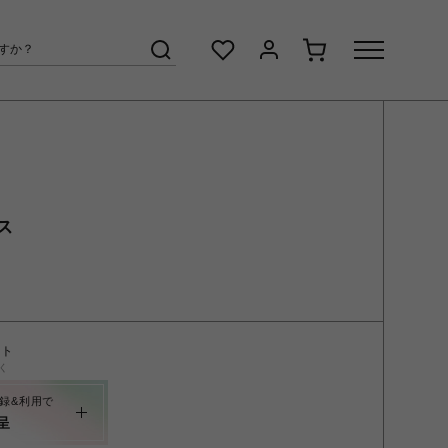
ス
ント
く
録&利用で
呈