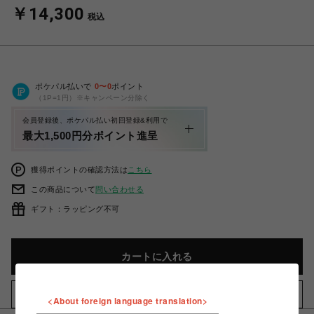
￥14,300
税込
ポケパル払いで
0
〜
0
ポイント
（1P=1円）※キャンペーン分除く
会員登録後、ポケパル払い初回登録&利用で
最大1,500円分ポイント進呈
獲得ポイントの確認方法は
こちら
この商品について
問い合わせる
ギフト：ラッピング不可
カートに入れる
お気に入りアイテムに追加
<About foreign language translation>