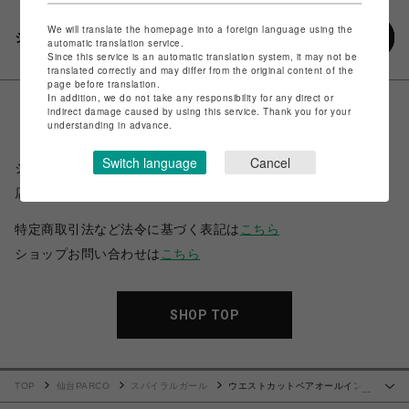
We will translate the homepage into a foreign language using the
シェアする
automatic translation service.
Since this service is an automatic translation system, it may not be
translated correctly and may differ from the original content of the
page before translation.
In addition, we do not take any responsibility for any direct or
indirect damage caused by using this service. Thank you for your
understanding in advance.
Switch language
Cancel
ショップ名
スパイラルガール
店舗名
仙台PARCO
特定商取引法など法令に基づく表記は
こちら
ショップお問い合わせは
こちら
SHOP TOP
TOP
仙台PARCO
スパイラルガール
ウエストカットベアオールインワ
…
ン