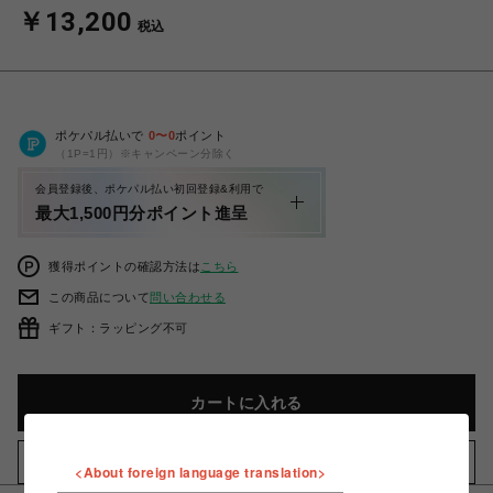
￥13,200
税込
ポケパル払いで
0
〜
0
ポイント
（1P=1円）※キャンペーン分除く
会員登録後、ポケパル払い初回登録&利用で
最大1,500円分ポイント進呈
獲得ポイントの確認方法は
こちら
この商品について
問い合わせる
ギフト：ラッピング不可
カートに入れる
お気に入りアイテムに追加
<About foreign language translation>