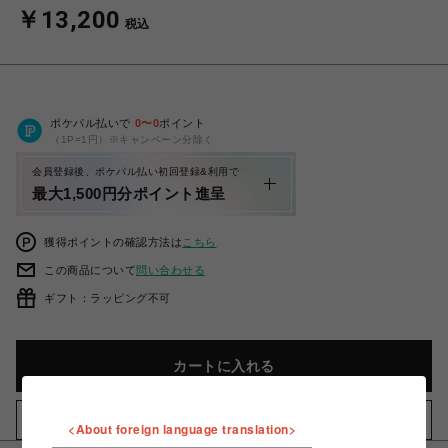
￥13,200
税込
ポケパル払いで
0
〜
0
ポイント
（1P=1円）※キャンペーン分除く
会員登録後、ポケパル払い初回登録&利用で
最大1,500円分ポイント進呈
獲得ポイントの確認方法は
こちら
この商品について
問い合わせる
ギフト：ラッピング不可
カートに入れる
お気に入りアイテムに追加
<About foreign language translation>